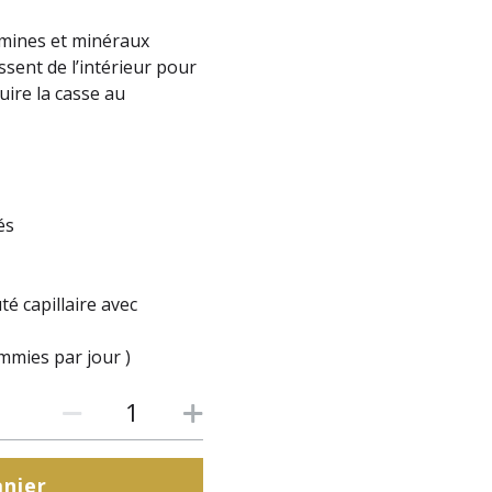
amines et minéraux
sent de l’intérieur pour
uire la casse au
és
é capillaire avec
mmies par jour )
anier